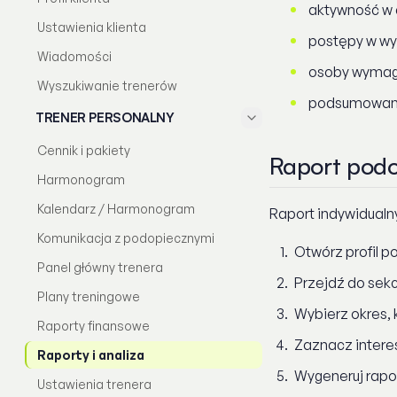
aktywność w 
Ustawienia klienta
postępy w wy
Wiadomości
osoby wymag
Wyszukiwanie trenerów
podsumowania 
TRENER PERSONALNY
Cennik i pakiety
Raport pod
Harmonogram
Kalendarz / Harmonogram
Raport indywidualn
Komunikacja z podopiecznymi
Otwórz profil 
Panel główny trenera
Przejdź do sekc
Plany treningowe
Wybierz okres,
Raporty finansowe
Zaznacz interes
Raporty i analiza
Wygeneruj rapor
Ustawienia trenera