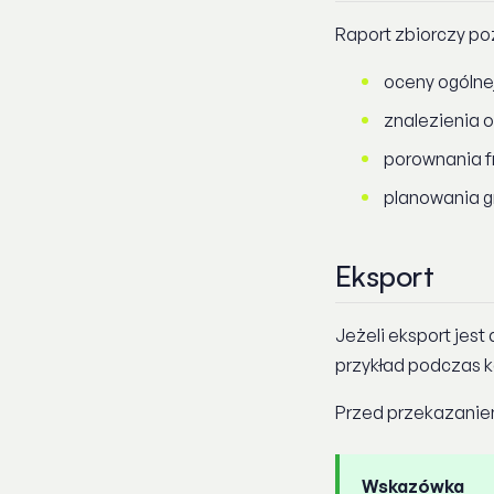
Raport zbiorczy po
oceny ogólne
znalezienia o
porownania f
planowania gr
Eksport
Jeżeli eksport jest
przykład podczas ko
Przed przekazaniem
Wskazówka