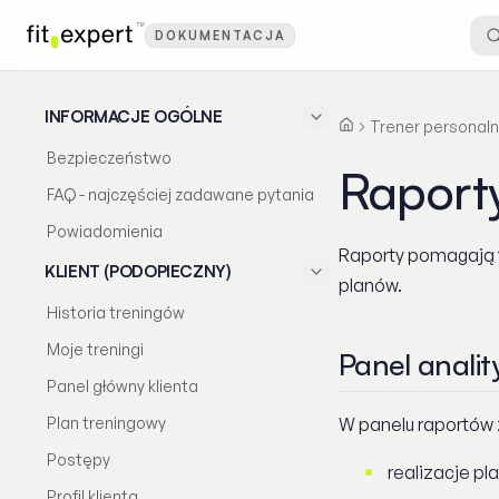
DOKUMENTACJA
INFORMACJE OGÓLNE
Trener personaln
Strona główna
Raporty i analiza
Bezpieczeństwo
Raporty
FAQ - najczęściej zadawane pytania
Powiadomienia
Raporty pomagają t
KLIENT (PODOPIECZNY)
planów.
Historia treningów
Moje treningi
Panel analit
Panel główny klienta
Plan treningowy
W panelu raportów 
Postępy
realizacje pl
Profil klienta