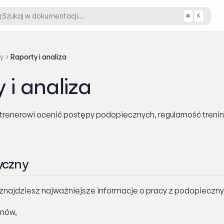
Szukaj w dokumentacji…
⌘
K
y
Raporty i analiza
 i analiza
renerowi ocenić postępy podopiecznych, regularność treni
yczny
znajdziesz najważniejsze informacje o pracy z podopieczny
anów,