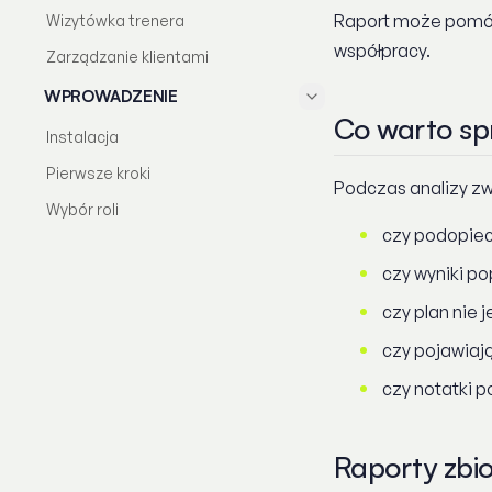
Raport może pomóc
Wizytówka trenera
współpracy.
Zarządzanie klientami
WPROWADZENIE
Co warto s
Instalacja
Pierwsze kroki
Podczas analizy zw
Wybór roli
czy podopiecz
czy wyniki p
czy plan nie j
czy pojawiają
czy notatki 
Raporty zbi