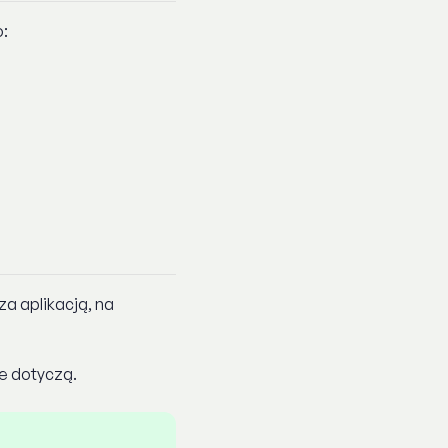
o:
za aplikacją, na
ne dotyczą.