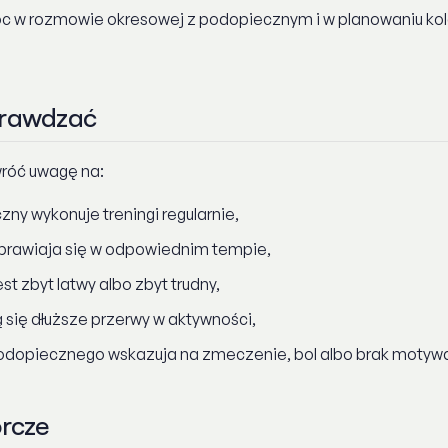
 w rozmowie okresowej z podopiecznym i w planowaniu kol
prawdzać
róć uwagę na:
ny wykonuje treningi regularnie,
oprawiaja się w odpowiednim tempie,
est zbyt latwy albo zbyt trudny,
 się dłuższe przerwy w aktywności,
podopiecznego wskazuja na zmeczenie, bol albo brak motywa
orcze