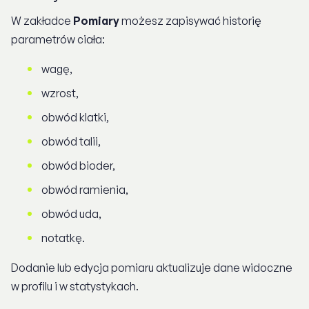
W zakładce
Pomiary
możesz zapisywać historię
parametrów ciała:
wagę,
wzrost,
obwód klatki,
obwód talii,
obwód bioder,
obwód ramienia,
obwód uda,
notatkę.
Dodanie lub edycja pomiaru aktualizuje dane widoczne
w profilu i w statystykach.